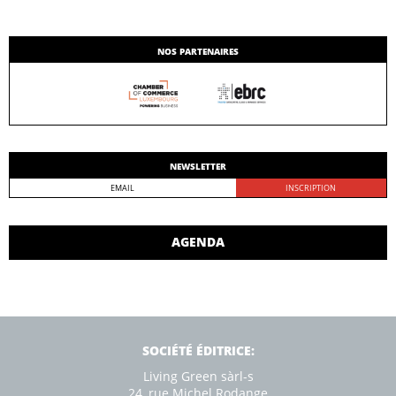
NOS PARTENAIRES
NEWSLETTER
AGENDA
SOCIÉTÉ ÉDITRICE:
Living Green sàrl-s
24, rue Michel Rodange