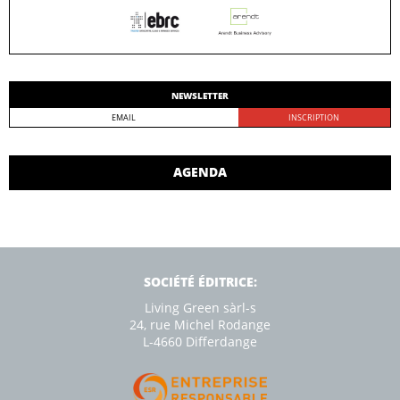
NEWSLETTER
AGENDA
SOCIÉTÉ ÉDITRICE:
Living Green sàrl-s
24, rue Michel Rodange
L-4660 Diﬀerdange