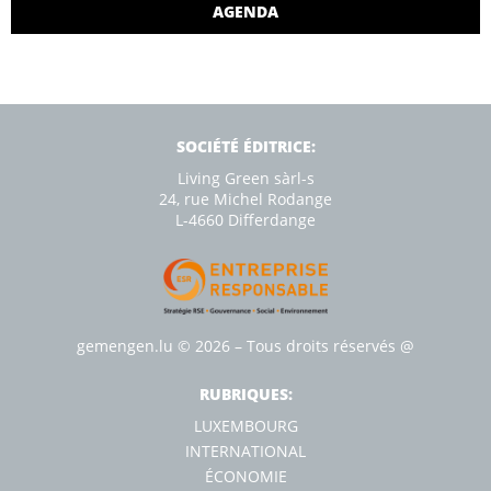
AGENDA
SOCIÉTÉ ÉDITRICE:
Living Green sàrl-s
24, rue Michel Rodange
L-4660 Diﬀerdange
gemengen.lu
© 2026 – Tous droits réservés
@
RUBRIQUES:
LUXEMBOURG
INTERNATIONAL
ÉCONOMIE