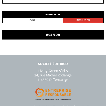
NEWSLETTER
AGENDA
SOCIÉTÉ ÉDITRICE:
Living Green sàrl-s
24, rue Michel Rodange
L-4660 Diﬀerdange