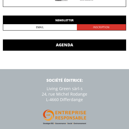
NEWSLETTER
AGENDA
SOCIÉTÉ ÉDITRICE:
Living Green sàrl-s
24, rue Michel Rodange
L-4660 Diﬀerdange