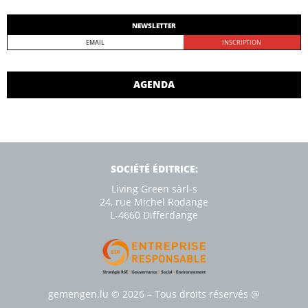
NEWSLETTER
AGENDA
SOCIÉTÉ ÉDITRICE:
Living Green sàrl-s
24, rue Michel Rodange
L-4660 Diﬀerdange
gemengen.lu
© 2026 – Tous droits réservés
@