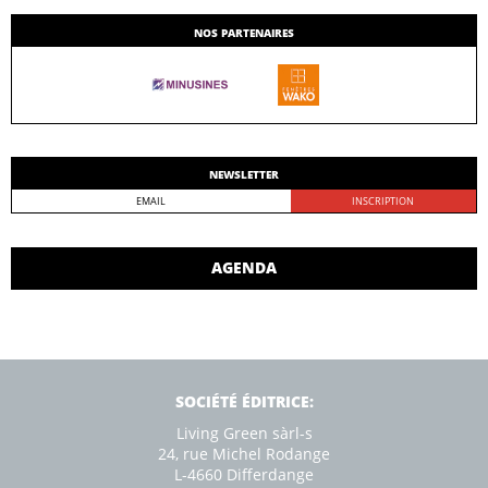
NOS PARTENAIRES
NEWSLETTER
AGENDA
SOCIÉTÉ ÉDITRICE:
Living Green sàrl-s
24, rue Michel Rodange
L-4660 Diﬀerdange