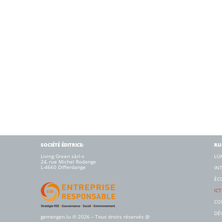
SOCIÉTÉ ÉDITRICE:
RU
Living Green sàrl-s
LU
24, rue Michel Rodange
L-4660 Diﬀerdange
IN
ÉC
ICT
CO
DÉ
gemengen.lu
© 2026 – Tous droits réservés
@