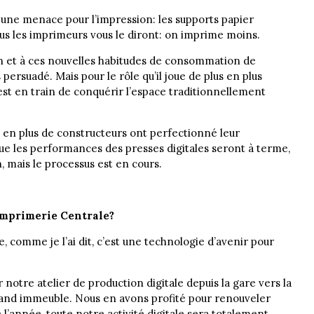
 une menace pour l’impression: les supports papier
us les imprimeurs vous le diront: on imprime moins.
ion et à ces nouvelles habitudes de consommation de
s persuadé. Mais pour le rôle qu’il joue de plus en plus
est en train de conquérir l’espace traditionnellement
lus en plus de constructeurs ont perfectionné leur
que les performances des presses digitales seront à terme,
n, mais le processus est en cours.
Imprimerie Centrale?
comme je l’ai dit, c’est une technologie d’avenir pour
tre atelier de production digitale depuis la gare vers la
rand immeuble. Nous en avons profité pour renouveler
e l’année, toute notre activité digitale sera totalement