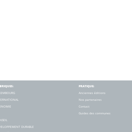
BRIQUES:
PRATIQUE:
XEMBOURG
Anciennes éditions
TERNATIONAL
Nos partenaires
ONOMIE
Contact
Guides des communes
NSEIL
VELOPPEMENT DURABLE