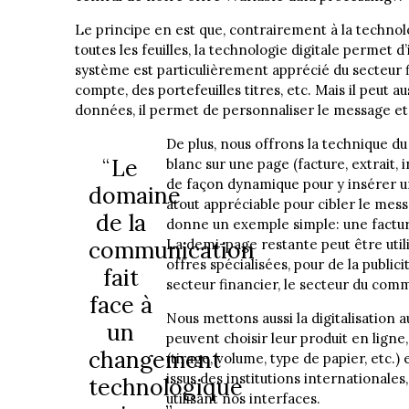
Le principe en est que, contrairement à la techno
toutes les feuilles, la technologie digitale permet
système est particulièrement apprécié du secteur f
compte, des portefeuilles titres, etc. Mais il peut 
données, il permet de personnaliser le message et d
De plus, nous offrons la technique d
Le
blanc sur une page (facture, extrait,
de façon dynamique pour y insérer un
domaine
atout appréciable pour cibler le mess
de la
donne un exemple simple: une factur
communication
La demi-page restante peut être util
offres spécialisées, pour de la publici
fait
secteur financier, le secteur du comm
face à
Nous mettons aussi la digitalisation a
un
peuvent choisir leur produit en ligne
changement
(tirage, volume, type de papier, etc.
issus des institutions internationale
technologique
utilisant nos interfaces.